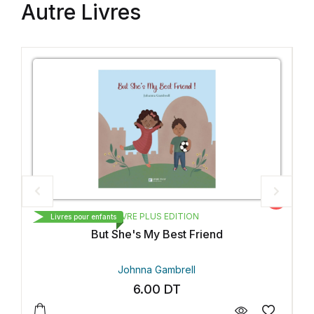
Autre Livres
Vedette
 PLUS EDITION
LIVRE PLUS EDI
Livres pour enfants
s My Best Friend
 صديقتي المفضلة
na Gambrell
Johnna Gambr
6.00
DT
6.00
DT