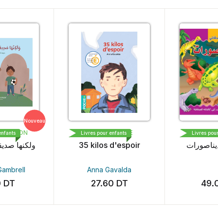
Nouveau
DITION
BAYARD PRESSE
DAR AL M
nts
Livres pour enfants
Livres pour enf
ولكنها ص
35 kilos d'espoir
الديناصورات
brell
Anna Gavalda
T
27.60
DT
49.00