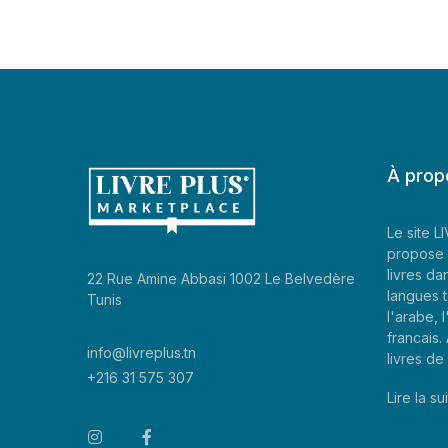
À prop
Le site 
propose 
livres da
22 Rue Amine Abbasi 1002 Le Belvedère
langues t
Tunis
l'arabe, l
francais
info@livreplus.tn
livres d
+216 31 575 307
Lire la sui