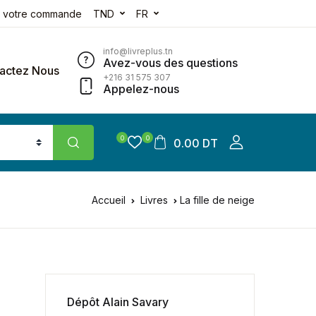
e votre commande
TND
FR
info@livreplus.tn
Avez-vous des questions
actez Nous
+216 31 575 307
Appelez-nous
0
0
0.00 DT
Accueil
Livres
La fille de neige
Dépôt Alain Savary