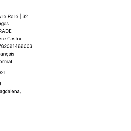
vre Relié | 32
ages
RADE
ère Castor
782081488663
rançais
ormal
021
1
agdalena,