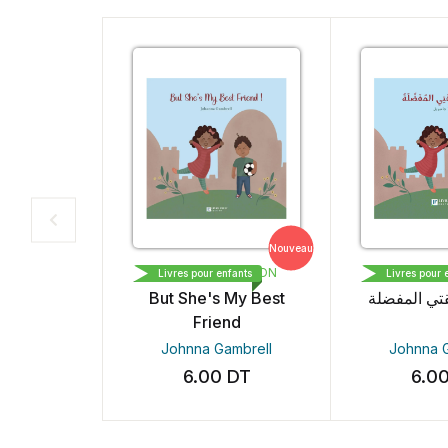
Nouveau
LIVRE PLUS EDITION
LIVRE PLUS E
Livres pour enfants
Livres pour enfa
But She's My Best
ديقتي المفضلة
Friend
Johnna Gambrell
Johnna Gam
6.00
DT
6.00
D