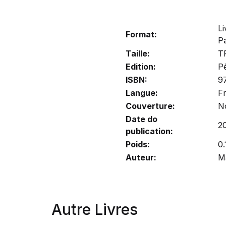
Li
Format:
P
Taille:
T
Edition:
P
ISBN:
9
Langue:
F
Couverture:
N
Date do
2
publication:
Poids:
0.
Auteur:
M
Autre Livres