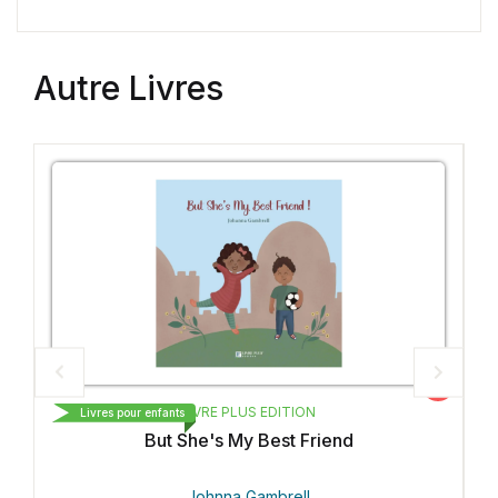
Autre Livres
Vedette
IVRE PLUS EDITION
LIVRE PLUS
Livres pour enfants
he's My Best Friend
قتي المفضلة
Johnna Gambrell
Johnna G