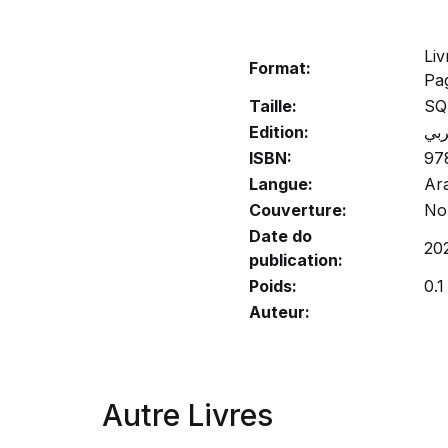
Liv
Format:
Pa
Taille:
SQ
Edition:
ربي
ISBN:
97
Langue:
Ar
Couverture:
No
Date do
20
publication:
Poids:
0.1
Auteur:
Autre Livres