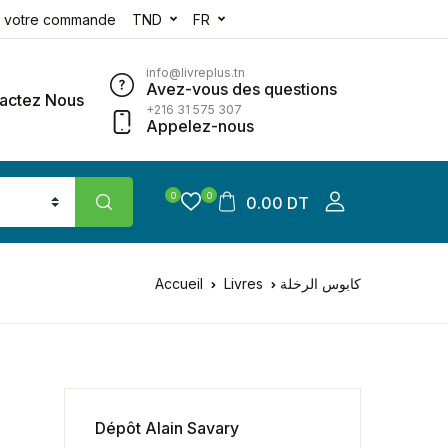
e votre commande
TND
FR
info@livreplus.tn
Avez-vous des questions
actez Nous
+216 31 575 307
Appelez-nous
0
0
0.00 DT
Accueil
Livres
كابوس الرخلة
Dépôt Alain Savary