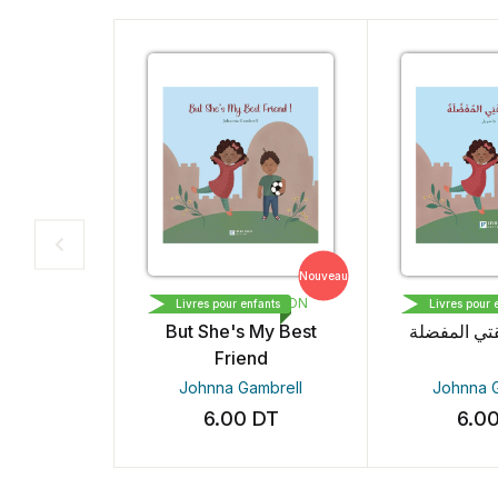
Nouveau
No
LIVRE PLUS EDITION
LIVRE PLUS EDITION
Livres pour enfants
Livres pour enfants
But She's My Best
لكنها صديقتي المفضلة
Friend
Johnna Gambrell
Johnna Gambrell
6.00
DT
6.00
DT