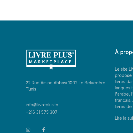
À prop
Le site 
propose 
livres da
22 Rue Amine Abbasi 1002 Le Belvedère
langues t
Tunis
l'arabe, l
francais
info@livreplus.tn
livres d
+216 31 575 307
Lire la sui