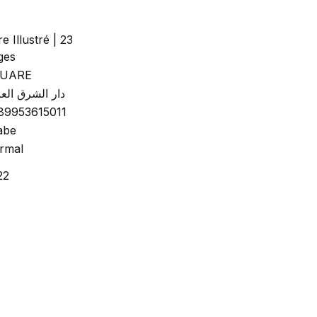
re Illustré | 23
ges
UARE
دار الشرق الع
89953615011
abe
rmal
22