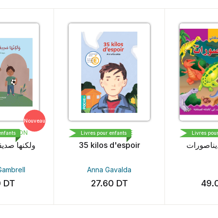
uveau
BAYARD PRESSE
DAR AL MAAREF
Livres pour enfants
Livres pour enfants
و
35 kilos d'espoir
صدقائي الديناصورات
Anna Gavalda
27.60
DT
49.00
DT