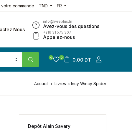
e votre commande
TND
FR
info@livreplus.tn
Avez-vous des questions
actez Nous
+216 31 575 307
Appelez-nous
0
0
0.00 DT
Accueil
Livres
Incy Wincy Spider
Dépôt Alain Savary