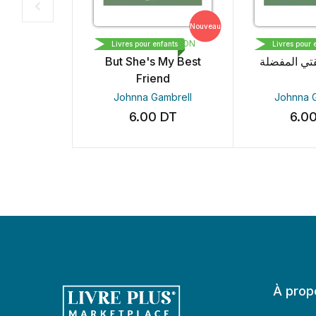
Nouveau
LIVRE PLUS EDITION
LIVRE PLUS
Livres pour enfants
Livres pour e
But She's My Best
قتي المفضلة
Friend
Johnna Gambrell
Johnna G
6.00
DT
6.0
À prop