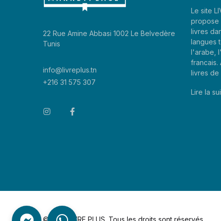
Le site 
propose 
livres da
22 Rue Amine Abbasi 1002 Le Belvedère
langues t
Tunis
l'arabe, l
francais
info@livreplus.tn
livres d
+216 31 575 307
Lire la sui
©2026 LIVRE PLUS. Tous les droits sont réservés