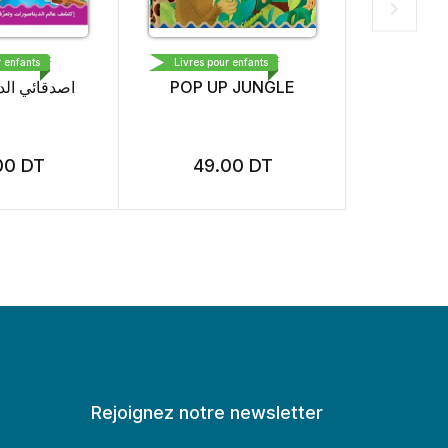
 MAAREF
DAR AL MAAREF
RÉC
 enfants
Livres pour enfants
Livres pou
اصدقائي ال
POP UP JUNGLE
Tous 
Claude
00
DT
49.00
DT
19
Rejoignez notre newsletter