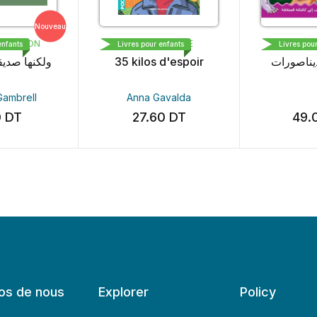
Nouveau
 EDITION
BAYARD PRESSE
DAR AL
nfants
Livres pour enfants
Livres pour
ولكنها صدي
35 kilos d'espoir
ديناصورات
ambrell
Anna Gavalda
0
DT
27.60
DT
49.
os de nous
Explorer
Policy