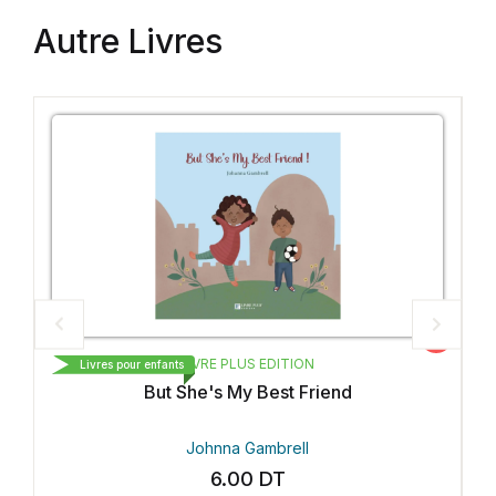
Autre Livres
Vedette
LIVRE PLUS EDITION
vres pour enfants
Livres pour enf
But She's My Best Friend
Johnna Gambrell
6.00
DT