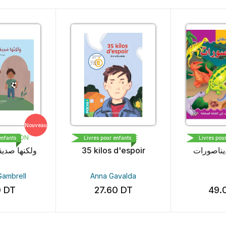
Nouveau
EDITION
BAYARD PRESSE
DAR AL 
fants
Livres pour enfants
Livres pour e
ولكنها صد
35 kilos d'espoir
لديناصورات
mbrell
Anna Gavalda
DT
27.60
DT
49.0