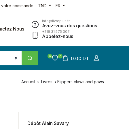
e votre commande
TND
FR
info@livreplus.tn
Avez-vous des questions
actez Nous
+216 31 575 307
Appelez-nous
0
0
0.00 DT
Accueil
Livres
Flippers claws and paws
Dépôt Alain Savary