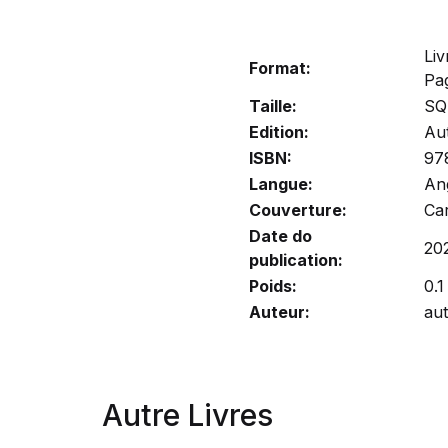
Liv
Format:
Pa
Taille:
SQ
Edition:
Au
ISBN:
97
Langue:
Ang
Couverture:
Ca
Date do
20
publication:
Poids:
0.1
Auteur:
au
Autre Livres