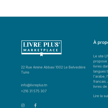
À prop
Le site 
propose 
livres da
22 Rue Amine Abbasi 1002 Le Belvedère
langues t
Tunis
l'arabe, l
francais
info@livreplus.tn
livres d
+216 31 575 307
Lire la sui