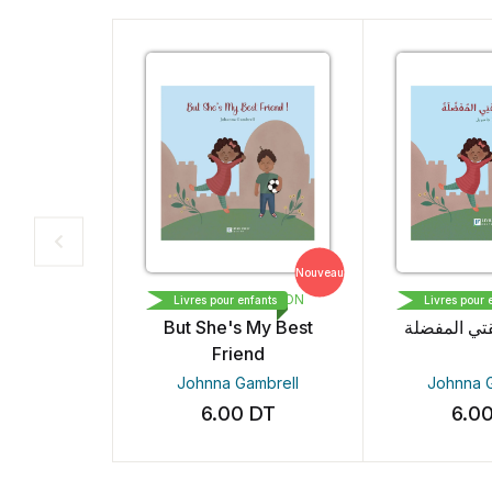
Nouveau
LIVRE PLUS EDITION
LIVRE PLUS 
Livres pour enfants
Livres pour en
But She's My Best
يقتي المفضلة
Friend
Johnna Gambrell
Johnna Ga
6.00
DT
6.00