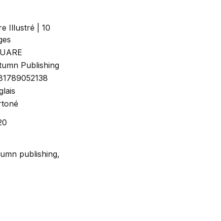
re Illustré | 10
ges
UARE
tumn Publishing
81789052138
lais
rtoné
20
tumn publishing,