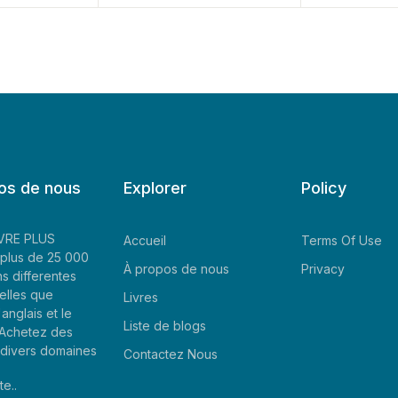
os de nous
Explorer
Policy
LIVRE PLUS
Accueil
Terms Of Use
plus de 25 000
À propos de nous
Privacy
ns differentes
elles que
Livres
'anglais et le
Liste de blogs
. Achetez des
e divers domaines
Contactez Nous
te..