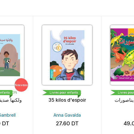
Nouveau
S EDITION
BAYARD PRESSE
DAR A
enfants
Livres pour enfants
Livres pou
ولكنها صديق
35 kilos d'espoir
يناصورات
Gambrell
Anna Gavalda
0
DT
27.60
DT
49.