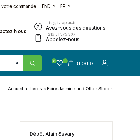
e votre commande
TND
FR
info@livreplus.tn
Avez-vous des questions
actez Nous
+216 31 575 307
Appelez-nous
0
0
0.00 DT
Accueil
Livres
Fairy Jasmine and Other Stories
Dépôt Alain Savary