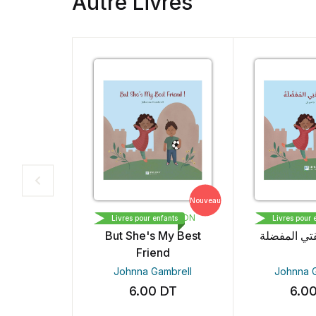
Autre Livres
Nouveau
LIVRE PLUS EDITION
LIVRE PLU
Livres pour enfants
Livres pour 
But She's My Best
تي المفضلة
Friend
Johnna Gambrell
Johnna 
6.00
DT
6.0