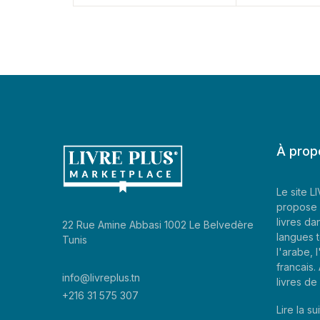
À prop
Le site 
propose 
livres da
22 Rue Amine Abbasi 1002 Le Belvedère
langues t
Tunis
l'arabe, l
francais
info@livreplus.tn
livres d
+216 31 575 307
Lire la sui