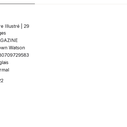
re Illustré | 29
ges
GAZINE
own Watson
80709729583
lais
rmal
22