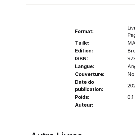
Liv
Format:
Pa
Taille:
MA
Edition:
Br
ISBN:
97
Langue:
Ang
Couverture:
No
Date do
20
publication:
Poids:
0.1
Auteur: