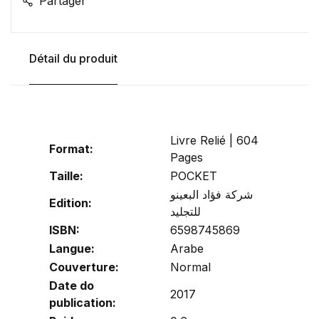
Partager
Détail du produit
Livre Relié | 604
Format:
Pages
Taille:
POCKET
شركة فؤاد البعينو
Edition:
للتجليد
ISBN:
6598745869
Langue:
Arabe
Couverture:
Normal
Date do
2017
publication: