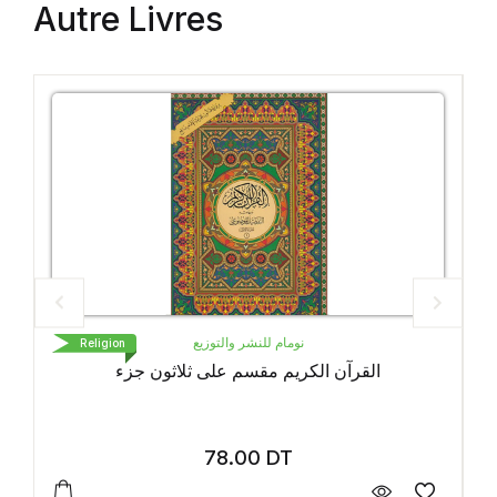
Autre Livres
نومام للنشر والتوزيع
Religion
ريم
القرآن الكريم مقسم على ثلاثو
78.00
DT
1