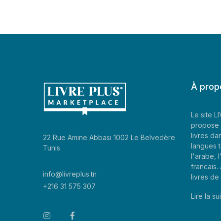
À prop
Le site 
propose 
livres da
22 Rue Amine Abbasi 1002 Le Belvedère
langues t
Tunis
l'arabe, l
francais
info@livreplus.tn
livres d
+216 31 575 307
Lire la sui