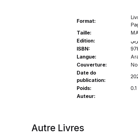
Liv
Format:
Pa
Taille:
MA
Edition:
ربي
ISBN:
97
Langue:
Ar
Couverture:
No
Date do
20
publication:
Poids:
0.1
Auteur:
Autre Livres