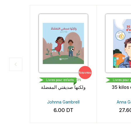
Nouveau
Nouveau
 EDITION
LIVRE PLUS EDITION
BAYARD
fants
Livres pour enfants
Livres pour 
 My Best
ولكنها صديقتي المفضلة
35 kilos
nd
mbrell
Johnna Gambrell
Anna G
DT
6.00
DT
27.