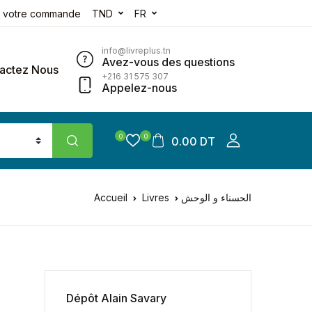
e votre commande
TND
FR
info@livreplus.tn
Avez-vous des questions
actez Nous
+216 31 575 307
Appelez-nous
0
0
0.00 DT
Accueil
Livres
الحسناء و الوحش
Dépôt Alain Savary