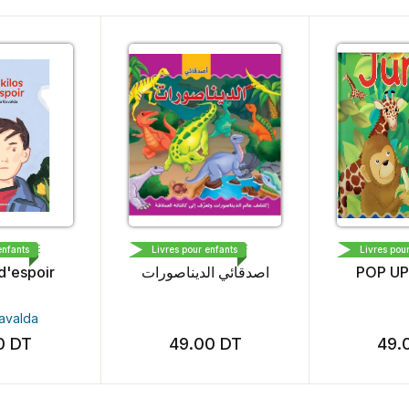
 PRESSE
DAR AL MAAREF
DAR A
enfants
Livres pour enfants
Livres pou
 d'espoir
اصدقائي الديناصورات
POP UP
avalda
60
DT
49.00
DT
49.