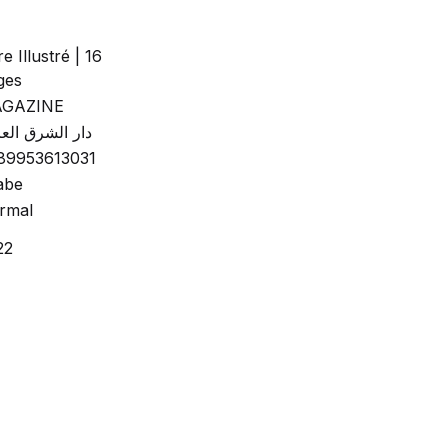
re Illustré | 16
ges
GAZINE
دار الشرق الع
89953613031
abe
rmal
22