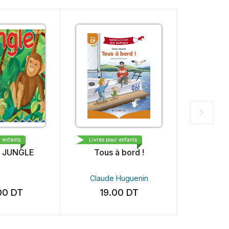
L MAAREF
RÉCRÉALIRE
RÉC
r enfants
Livres pour enfants
Livres po
 JUNGLE
Tous à bord !
Un park
Claude Huguenin
Claud
00
DT
19.00
DT
19