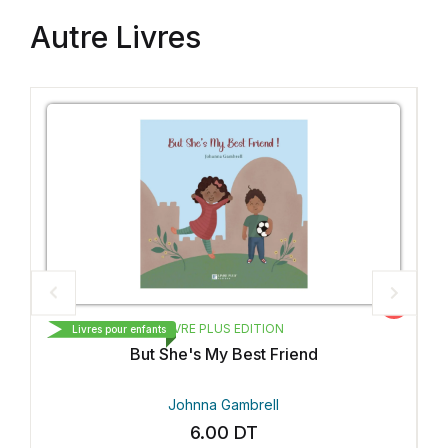
Autre Livres
Vedette
IVRE PLUS EDITION
LIVRE PLUS
Livres pour enfants
he's My Best Friend
قتي المفضلة
Johnna Gambrell
Johnna G
6.00
DT
6.00