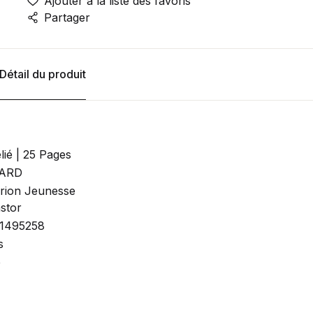
Ajouter à la liste des favoris
Partager
Détail du produit
lié | 25 Pages
ARD
rion Jeunesse
stor
1495258
s
é