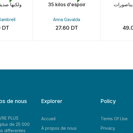
 d'espoir
اصدقائي الديناصورات
POP U
Gavalda
60
DT
49.00
DT
49
os de nous
Explorer
Policy
LIVRE PLUS
Accueil
Terms Of Use
plus de 25 000
À propos de nous
Privacy
ns differentes