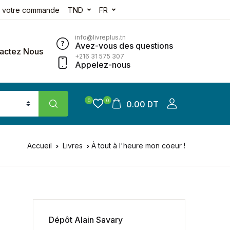
e votre commande
TND
FR
info@livreplus.tn
Avez-vous des questions
actez Nous
+216 31 575 307
Appelez-nous
0
0
0.00 DT
Accueil
Livres
À tout à l'heure mon coeur !
Dépôt Alain Savary