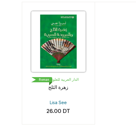
الدار العربية للعلوم ناشرون
Roman
زهرة الثلج
Lisa See
26.00
DT