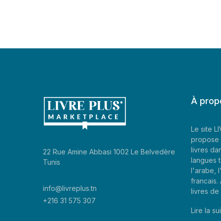
À prop
Le site 
propose 
livres da
22 Rue Amine Abbasi 1002 Le Belvedère
langues t
Tunis
l'arabe, l
francais
info@livreplus.tn
livres d
+216 31 575 307
Lire la sui