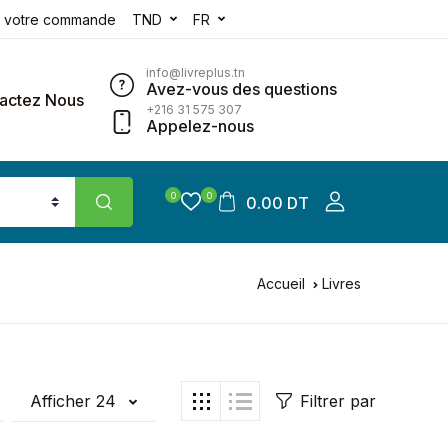
e votre commande
TND
FR
info@livreplus.tn
Avez-vous des questions
actez Nous
+216 31 575 307
Appelez-nous
0
0
0.00 DT
Accueil
Livres
Afficher 24
Filtrer par