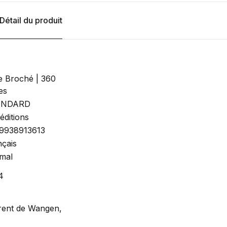
Détail du produit
e Broché | 360
es
ANDARD
éditions
9938913613
nçais
mal
4
rent de Wangen,