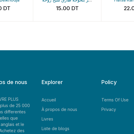
T
15.00
DT
22.00
D
os de nous
Explorer
Policy
LIVRE PLUS
Accueil
Terms Of Use
plus de 25 000
À propos de nous
Privacy
ns differentes
elles que
Livres
'anglais et le
Liste de blogs
. Achetez des