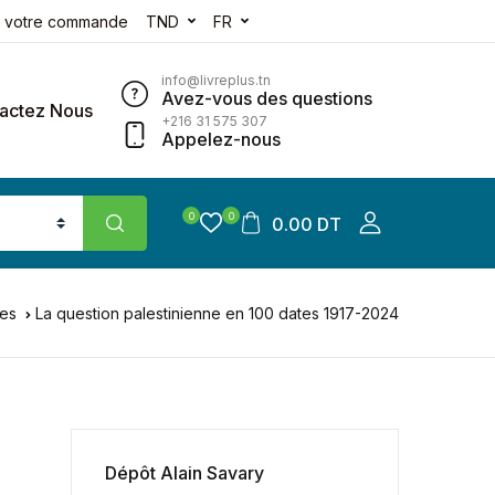
e votre commande
TND
FR
info@livreplus.tn
Avez-vous des questions
actez Nous
+216 31 575 307
Appelez-nous
0
0
0.00 DT
res
La question palestinienne en 100 dates 1917-2024
Dépôt Alain Savary