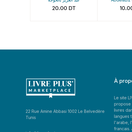
20.00
DT
10.00
D
À prop
Le site 
propose 
livres da
22 Rue Amine Abbasi 1002 Le Belvedère
langues t
Tunis
l'arabe, l
francais