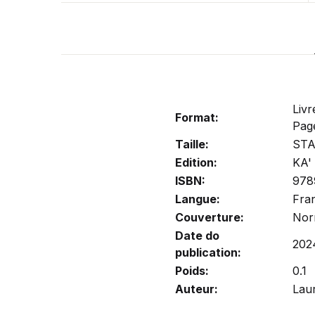
Livr
Format:
Pag
Taille:
ST
Edition:
KA' 
ISBN:
978
Langue:
Fra
Couverture:
Nor
Date do
202
publication:
Poids:
0.1
Auteur:
Lau