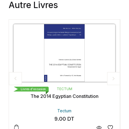
Autre Livres
TECTUM
Livres d'occasion
ution
From Ruling To Opposition
Tectum
9.00
DT