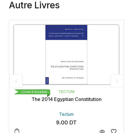
Autre Livres
TECTUM
Livres d'occasion
ution
From Ruling To Opposition
Tectum
9.00
DT