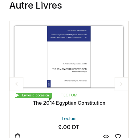
Autre Livres
TECTUM
Livres d'occasion
titution
From Ruling To Opposition
Tectum
9.00
DT