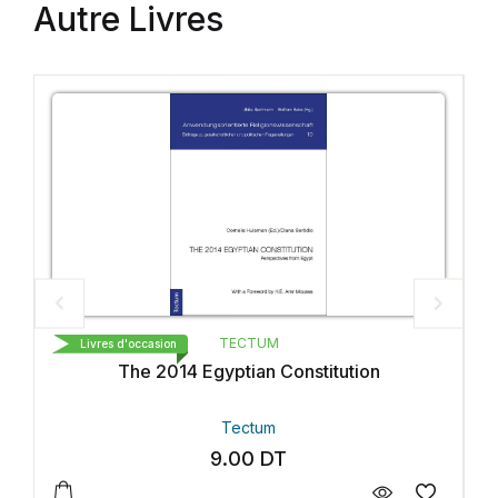
Autre Livres
TECTUM
Livres d'occasion
nstitution
From Ruling To Opposition
Tectum
9.00
DT