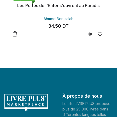
rtes de l'Enfer s'ouvrent au Paradis
لمسيحية
Ahmed Ben salah
34.50
DT
À propos de nous
Le site LIVRE PLUS propose
plus de 25 000 livres dans
differentes langues telles